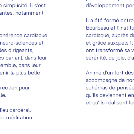
simplicité. Il s’est
développement perso
rantes, notamment
Il a été formé entre
Bourbeau et l'insti
 cohérence cardiaque
cardiaque, auprès d
 neuro-sciences et
et grâce auxquels il
es dirigeants,
ont transformé sa vi
s par an), dans leur
sérénité, de joie, d
semble, dans leur
enir la plus belle
Animé d’un fort dési
accompagne de nomb
irection pour
schémas de pensées
le.
qu’ils deviennent en
et qu’ils réalisent l
ieu carcéral,
de méditation.