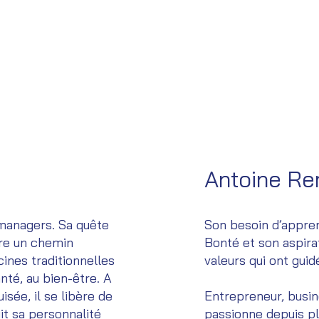
Antoine Re
managers. Sa quête
Son besoin d’appren
vre un chemin
Bonté et son aspirat
cines traditionnelles
valeurs qui ont guidé
nté, au bien-être. A
sée, il se libère de
Entrepreneur, busin
t sa personnalité
passionne depuis pl